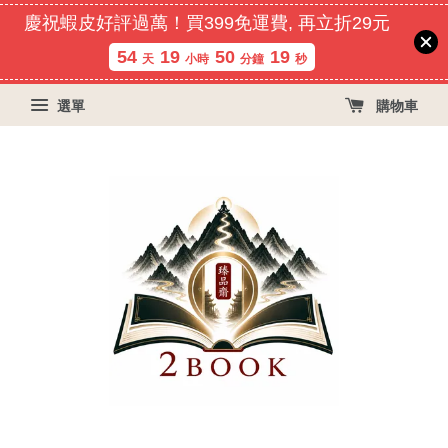
慶祝蝦皮好評過萬！買399免運費, 再立折29元
54
19
50
18
天
小時
分鐘
秒
選單
購物車