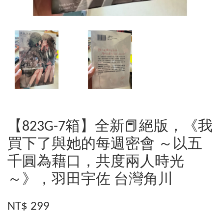
【823G-7箱】全新📕絕版，《我
買下了與她的每週密會 ～以五
千圓為藉口，共度兩人時光
～》，羽田宇佐 台灣角川
NT$ 299