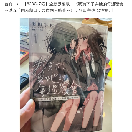
›
首頁
【823G-7箱】全新📕絕版，《我買下了與她的每週密會
～以五千圓為藉口，共度兩人時光～》，羽田宇佐 台灣角川