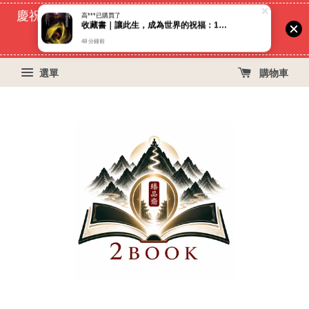
慶祝蝦皮好評過萬！買399免運費, 再立折29元
53
9
30
37
天
小時
分鐘
秒
選單
購物車