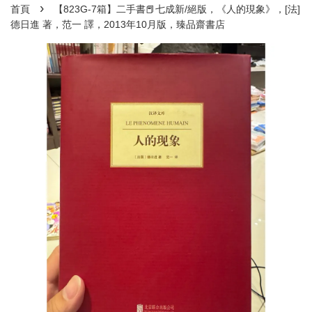
›
首頁
【823G-7箱】二手書📕七成新/絕版，《人的現象》，[法]
德日進 著，范一 譯，2013年10月版，臻品齋書店