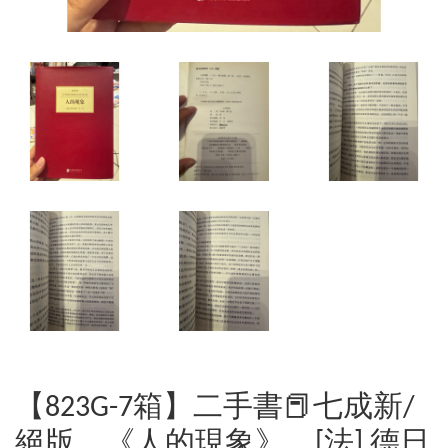
【823G-7箱】二手書📕七成新/
絕版，《人的現象》，[法] 德日