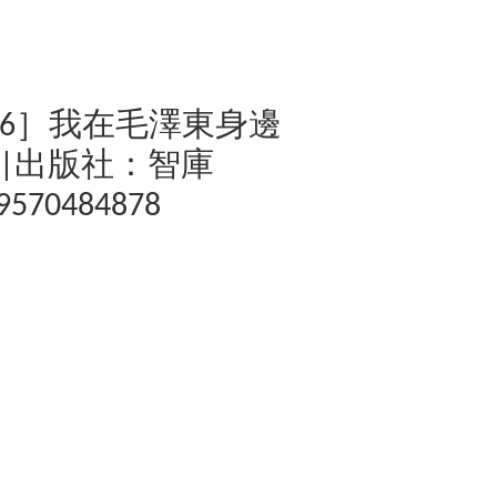
02O-6］我在毛澤東身邊
||出版社：智庫
89570484878