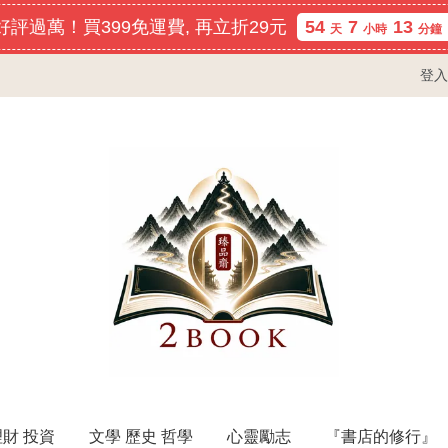
評過萬！買399免運費, 再立折29元
54
7
13
天
小時
分鐘
登入
理財 投資
文學 歷史 哲學
心靈勵志
『書店的修行』