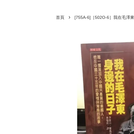
›
首頁
[755A-6]［502O-6］我在毛澤東