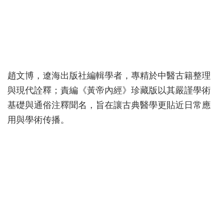
趙文博，遼海出版社編輯學者，專精於中醫古籍整理
與現代詮釋；責編《黃帝內經》珍藏版以其嚴謹學術
基礎與通俗注釋聞名，旨在讓古典醫學更貼近日常應
用與學術传播。