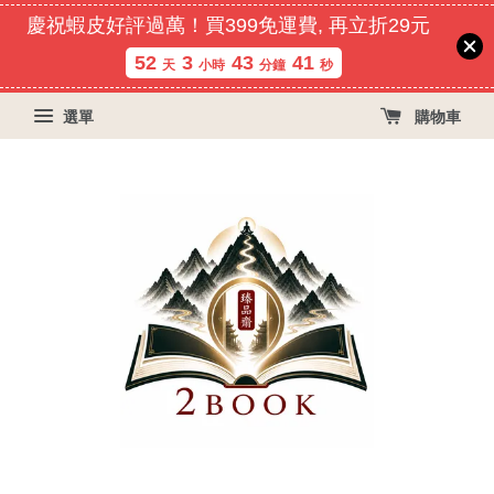
慶祝蝦皮好評過萬！買399免運費, 再立折29元
52
3
43
40
天
小時
分鐘
秒
選單
購物車