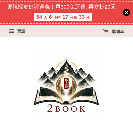
慶祝蝦皮好評過萬！買399免運費, 再立折29元
54
6
17
33
天
小時
分鐘
秒
選單
購物車