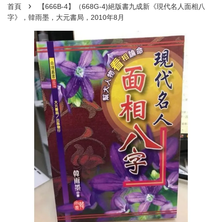
›
首頁
【666B-4】（668G-4)絕版書九成新《現代名人面相八
字》，韓雨墨，大元書局，2010年8月