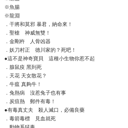
※魚腸
※龍淵
．干將和莫邪 暴君，納命來！
．聖槍 神威無雙！
．金剛杵 人骨凶器
．妖刀村正 德川家的？死吧！
●這不是神奇寶貝 這種小生物你惹不起
．腺鼠疫 黑到死
．天花 天女散花？
．牛瘟 真夠牛！
．兔熱病 沒惹兔子也有事
．炭疽熱 郵件有毒！
●有毒真丈夫 殺人滅口，必備良藥
．毒箭毒標 見血就死
．動物系猛毒