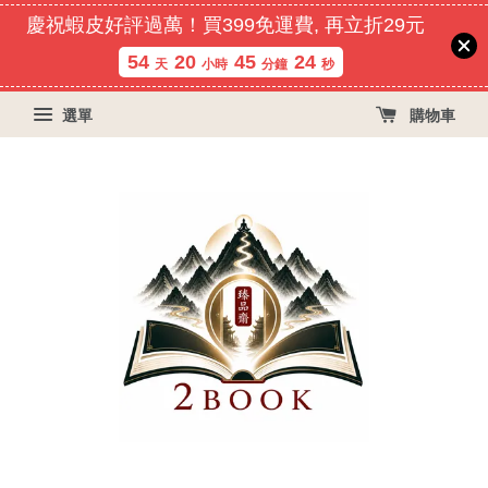
慶祝蝦皮好評過萬！買399免運費, 再立折29元
54
20
45
23
天
小時
分鐘
秒
選單
購物車