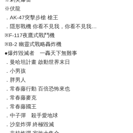
※伏龍
．AK-47突擊步槍 槍王
．隱形戰機 你看不見我，你看不見我…
※F-117夜鷹式戰鬥機
※B-2 幽靈式戰略轟炸機
●爆炸毀滅者 一轟天下無難事
．曼哈坦計畫 啟動世界末日
．小男孩
．胖男人
．常春藤行動 百倍恐怖來也
．常春藤麥克
．常春藤國王
．中子彈 殺手愛地球
．沙皇炸彈 終極毀滅