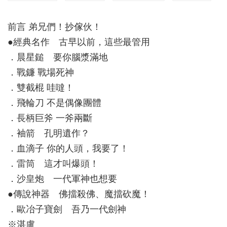
前言 弟兄們！抄傢伙！
●經典名作 古早以前，這些最管用
．晨星鎚 要你腦漿滿地
．戰鐮 戰場死神
．雙截棍 哇噠！
．飛輪刀 不是偶像團體
．長柄巨斧 一斧兩斷
．袖箭 孔明遺作？
．血滴子 你的人頭，我要了！
．雷筒 這才叫爆頭！
．沙皇炮 一代軍神也想要
●傳說神器 佛擋殺佛、魔擋砍魔！
．歐冶子寶劍 吾乃一代劍神
※湛盧