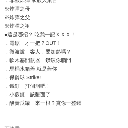
．非核炸彈 家族大集合
※炸彈之母
※炸彈之父
※炸彈之祖
●這是哪招？ 吃我一記ＸＸＸ！
．電鋸 才一把？OUT！
．微波爐 客人，要加熱嗎？
．軟木塞開瓶器 鑽破你腦門
．馬桶水箱蓋 就是蓋你
．保齡球 Strike!
．鐵釘 打個洞吧！
．小煎鏟 該翻面了
．酸黃瓜罐 來一根？賞你一整罐