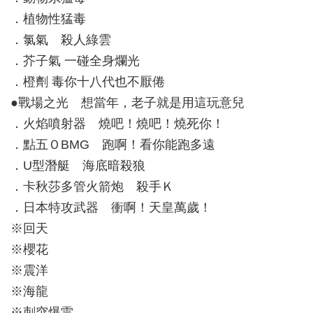
．植物性猛毒
．氯氣 殺人綠雲
．芥子氣 一碰全身爛光
．橙劑 毒你十八代也不厭倦
●戰場之光 想當年，老子就是用這玩意兒
．火焰噴射器 燒吧！燒吧！燒死你！
．點五ＯBMG 跑啊！看你能跑多遠
．U型潛艇 海底暗殺狼
．卡秋莎多管火箭炮 殺手Ｋ
．日本特攻武器 衝啊！天皇萬歲！
※回天
※櫻花
※震洋
※海龍
※刺突爆雷