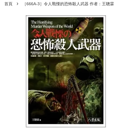
›
首頁
［666A-3］令人戰慄的恐怖殺人武器 作者：王聰霖