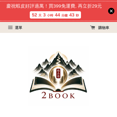
慶祝蝦皮好評過萬！買399免運費, 再立折29元
52
3
44
42
天
小時
分鐘
秒
選單
購物車