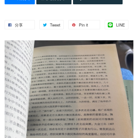
分享
Tweet
Pin it
LINE