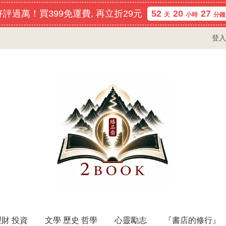
評過萬！買399免運費, 再立折29元
52
20
27
天
小時
分鐘
登入
理財 投資
文學 歷史 哲學
心靈勵志
『書店的修行』