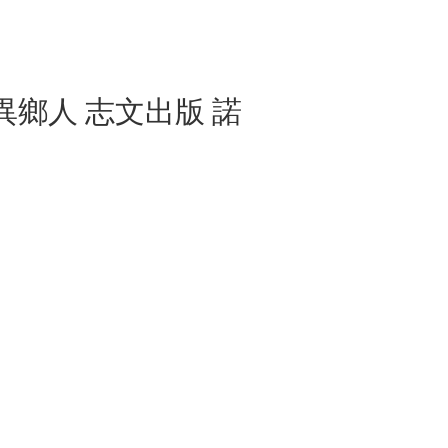
 異鄉人 志文出版 諾