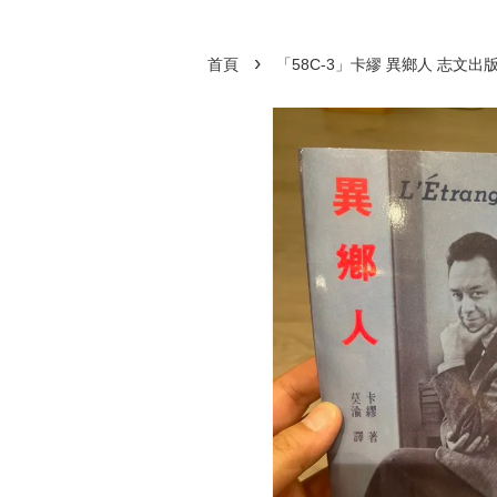
›
首頁
「58C-3」卡繆 異鄉人 志文出