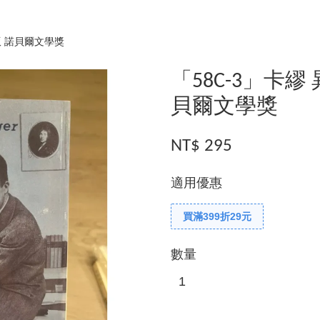
版 諾貝爾文學獎
「58C-3」卡繆
貝爾文學獎
NT$ 295
適用優惠
買滿399折29元
數量