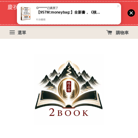
慶祝蝦皮好評過萬！買399免運費, 再立折29元
G*******
已購買了
【957M:moneybag:】全新書，《槓桿ETF投資法：用50正2輕鬆打敗0050＆0056，提早退休》，林政華（大仁）
53
20
17
16
天
小時
分鐘
秒
6 分鐘前
選單
購物車