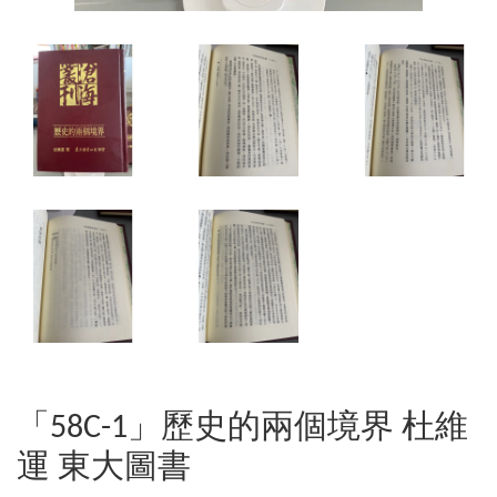
「58C-1」歷史的兩個境界 杜維
運 東大圖書