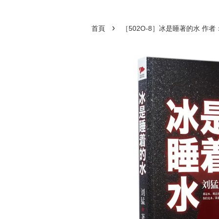
›
首頁
［502O-8］冰是睡著的水 作