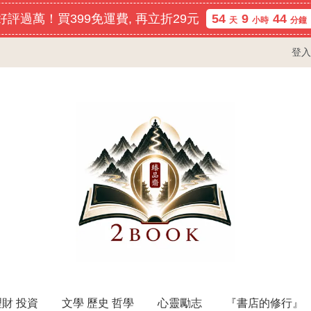
評過萬！買399免運費, 再立折29元
54
9
44
天
小時
分鐘
登入
理財 投資
文學 歷史 哲學
心靈勵志
『書店的修行』