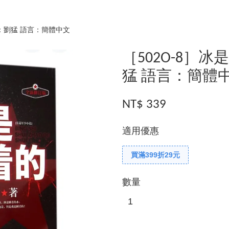
者：劉猛 語言：簡體中文
［502O-8］
猛 語言：簡體
NT$ 339
適用優惠
買滿399折29元
數量