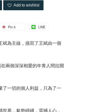
Add to wishlist
Pin it
LINE
王斌為主線，描寫了王斌由一個
劇在兩個深深相愛的年青人間拉開
棄了一切的個人利益，只為了一
感世界，氣勢磅礴，震撼人心，