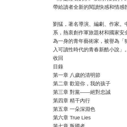
帶給讀者全新的閱讀快感和情感
劉猛，著名導演、編劇、作家。
系，熱衷創作軍旅題材和國家安
為一身的青年藝術家，被譽為「
入可讀性時代的青春新酷小說」
收回
目錄
第一章 八歲的清明節
第二章 歡迎你，我的孩子
第三章 對黨——絕對忠誠
第四章 精干內行
第五章 一朵深淵色
第六章 True Lies
第七章 叛國者