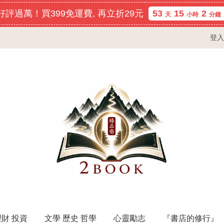
評過萬！買399免運費, 再立折29元
53
15
2
天
小時
分鐘
登入
理財 投資
文學 歷史 哲學
心靈勵志
『書店的修行』