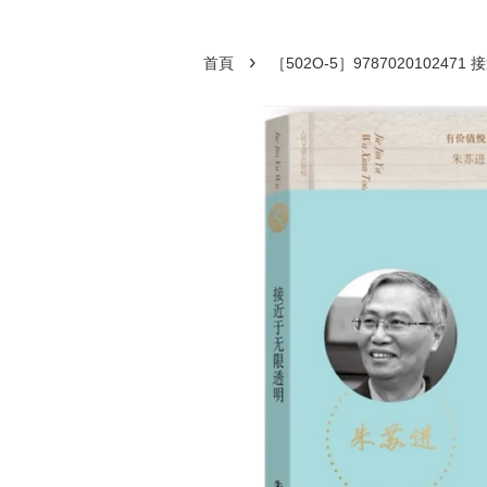
›
首頁
［502O-5］9787020102