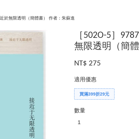
471 接近於無限透明（簡體書） 作者：朱蘇進
［502O-5］978
無限透明（簡體
NT$ 275
適用優惠
買滿399折29元
數量