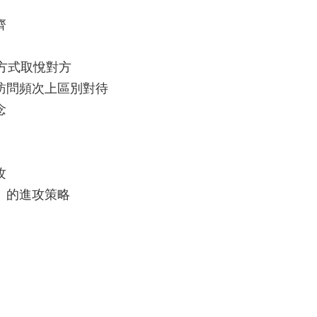
齊
的方式取悅對方
訪問頻次上區別對待
念
攻
」的進攻策略