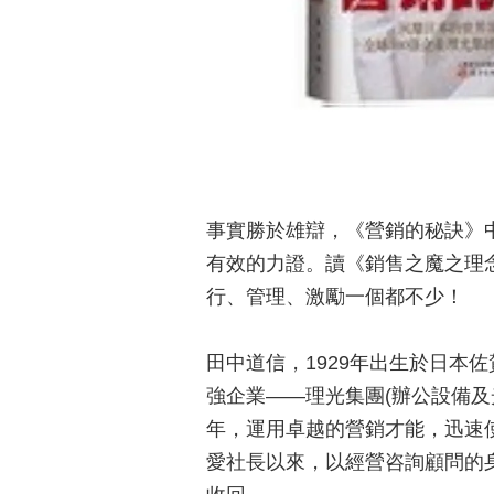
事實勝於雄辯，《營銷的秘訣》
有效的力證。讀《銷售之魔之理
行、管理、激勵一個都不少！
田中道信，1929年出生於日本
強企業——理光集團(辦公設備
年，運用卓越的營銷才能，迅速
愛社長以來，以經營咨詢顧問的