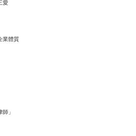
三愛
企業體質
律師」