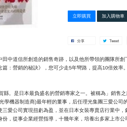
立即購買
加入購物車
分享
Tweet
中田中道信所創造的銷售奇跡，以及他所帶領的團隊所創
念篇：營銷的秘訣》，您可少走5年彎路，提高10倍效率
佐賀縣。是日本最負盛名的營銷專家之一。被稱為」銷售之魔
及光學機器制造商)最年輕的董事，后任理光集團三愛公司
使三愛公司實現扭虧為盈，並在日本女裝專賣店行業中，銷
身份，從事企業經營指導，十幾年來，培養出多家上市公