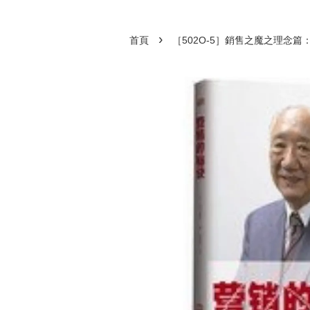
›
首頁
［502O-5］銷售之魔之理念