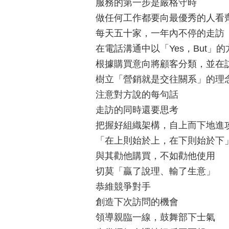
服務的第一步是嚴格守時
做任何工作都要向最優秀的人看
每天五十家，一年內不停的走訪
在電話溝通中以「Yes，But」
根據購買意向將顧客分類，並在
樹立「營銷就是交往關系」的理
注意對方說的每句話
走訪的同時還要思考
把握好組織架構，自上而下地進
「在上則始於上，在下則始於下
與其勸他購買，不如勸他使用
切莫「贏了說理、輸了生意」
恭維競爭對手
創造下次訪問的機會
領導親臨一線，鼓舞部下士氣