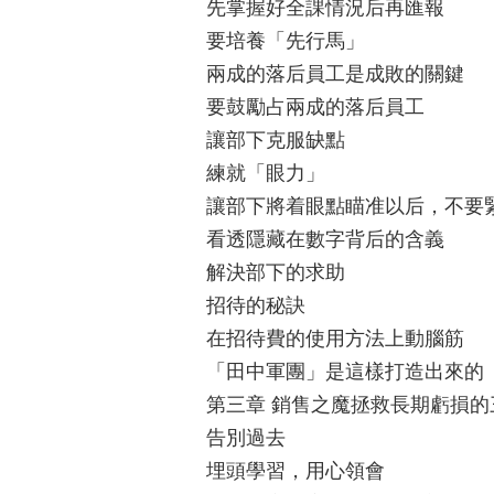
先掌握好全課情況后再匯報
要培養「先行馬」
兩成的落后員工是成敗的關鍵
要鼓勵占兩成的落后員工
讓部下克服缺點
練就「眼力」
讓部下將着眼點瞄准以后，不要
看透隱藏在數字背后的含義
解決部下的求助
招待的秘訣
在招待費的使用方法上動腦筋
「田中軍團」是這樣打造出來的
第三章 銷售之魔拯救長期虧損的
告別過去
埋頭學習，用心領會