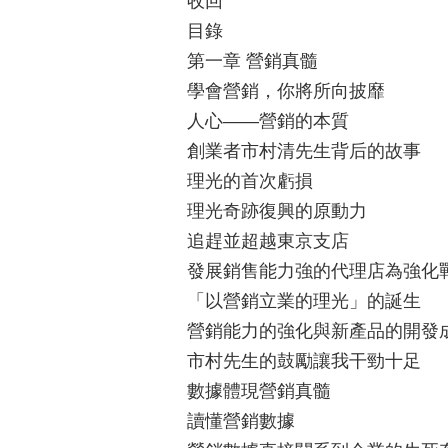
收回
目錄
第一章 營銷真髓
學會營銷，你將所向披靡
人心——營銷的本質
創業者市村清先生背后的故事
理光的首次虧損
理光奇跡復興的原動力
追趕並超越東京支店
發展銷售能力強的代理店為強化
「以營銷立業的理光」的誕生
營銷能力的強化與新產品的開發
市村先生的鼓勵讓我干勁十足
數據體現營銷真髓
讀懂營銷數據