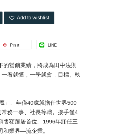
Add to wishlist
Pin it
LINE
下的營銷業績，將成為田中法則
。一看就懂，一學就會，目標、執
」。年僅40歲就擔任世界500
的常務一事、社長等職。接手僅4
售額躍居首位。1996年卸任三
司和業界—流企業。