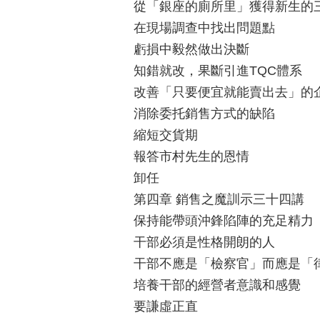
從「銀座的廁所里」獲得新生的
在現場調查中找出問題點
虧損中毅然做出決斷
知錯就改，果斷引進TQC體系
改善「只要便宜就能賣出去」的
消除委托銷售方式的缺陷
縮短交貨期
報答市村先生的恩情
卸任
第四章 銷售之魔訓示三十四講
保持能帶頭沖鋒陷陣的充足精力
干部必須是性格開朗的人
干部不應是「檢察官」而應是「
培養干部的經營者意識和感覺
要謙虛正直