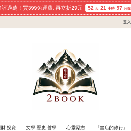
評過萬！買399免運費, 再立折29元
52
21
57
天
小時
分鐘
登入
理財 投資
文學 歷史 哲學
心靈勵志
『書店的修行』