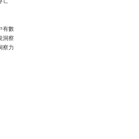
存亡
中有數
銳洞察
洞察力