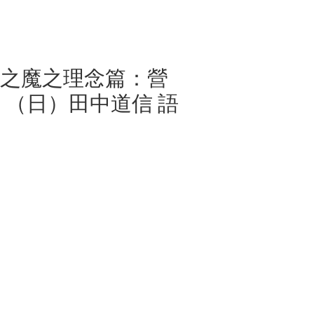
銷售之魔之理念篇：營
：（日）田中道信 語