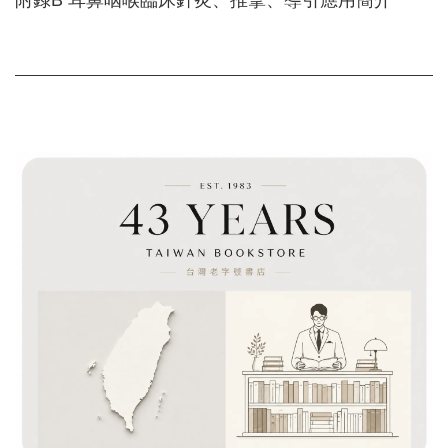
附錄B 耳鼻咽喉臨床針炙、推拿、導引應用簡介