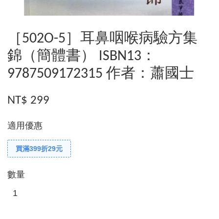
［502O-5］耳鼻咽喉病驗方集
錦（簡體書） ISBN13：
9787509172315 作者：蕭國士
NT$ 299
適用優惠
買滿399折29元
數量