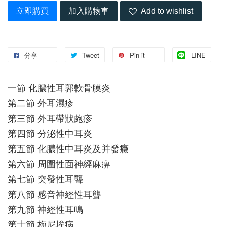
立即購買
加入購物車
Add to wishlist
分享
Tweet
Pin it
LINE
一節 化膿性耳郭軟骨膜炎
第二節 外耳濕疹
第三節 外耳帶狀皰疹
第四節 分泌性中耳炎
第五節 化膿性中耳炎及并發癥
第六節 周圍性面神經麻痹
第七節 突發性耳聾
第八節 感音神經性耳聾
第九節 神經性耳鳴
第十節 梅尼埃病