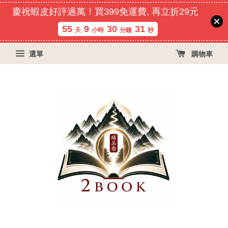
慶祝蝦皮好評過萬！買399免運費, 再立折29元
55
9
30
30
天
小時
分鐘
秒
選單
購物車