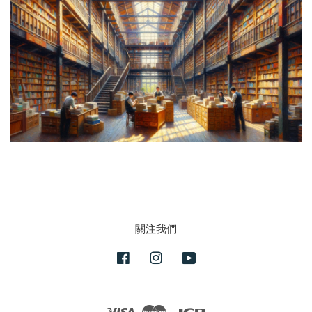
關注我們
Facebook
Instagram
YouTube
Visa
Master
JCB