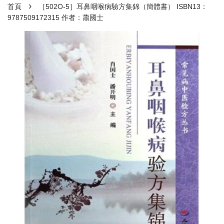
›
首頁
［502O-5］耳鼻咽喉病驗方集錦（簡體書） ISBN13：
9787509172315 作者：蕭國士