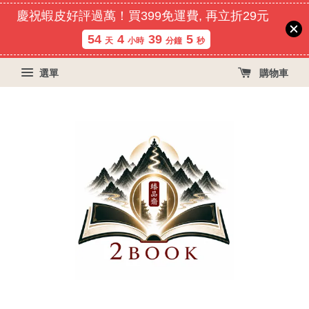
慶祝蝦皮好評過萬！買399免運費, 再立折29元
54
4
39
5
天
小時
分鐘
秒
選單
購物車